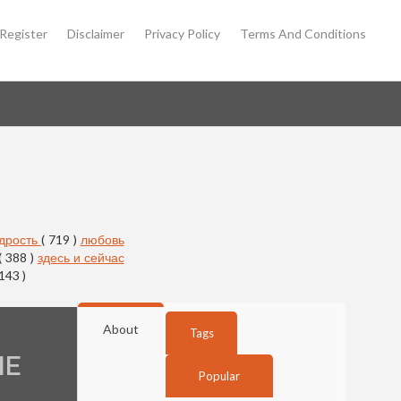
Register
Disclaimer
Privacy Policy
Terms And Conditions
дрость
( 719 )
любовь
( 388 )
здесь и сейчас
 143 )
About
Tags
НЕ
Popular