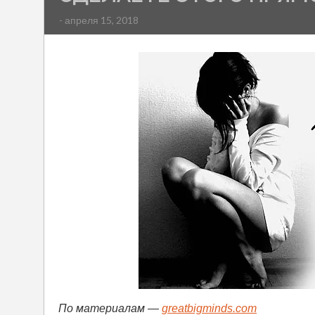
- апреля 15, 2018
По материалам —
greatbigminds.com