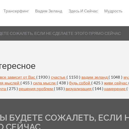
Трансерфинг
Вадим Зеланд
Здесь И Сейчас
Мудрость
УДЕТЕ СОЖАЛЕТЬ, ЕСЛИ НЕ СДЕЛАЕТЕ ЭТОГО ПРЯМО СЕЙЧАС
тересное
все зависит от Вас
( 1930 )
счастье
( 1150 )
вадим зеланд
( 1048 )
му
ия мыслей
( 455 )
сила мысли
( 438 )
будь собой
( 425 )
живи сейчас
чта
( 275 )
решения проблем
( 183 )
визуализация
( 144 )
намерение
(
ВЫ БУДЕТЕ СОЖАЛЕТЬ, ЕСЛИ 
О СЕЙЧАС