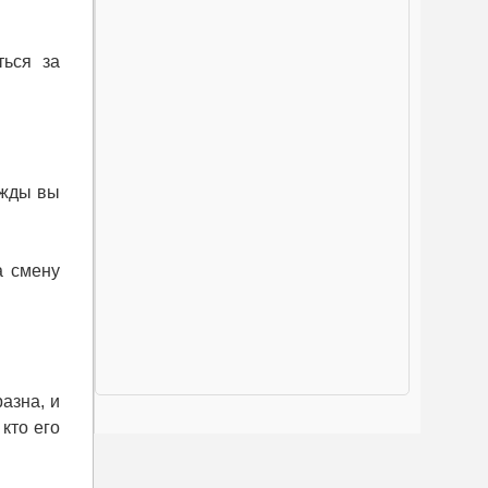
ться за
ажды вы
а смену
азна, и
кто его