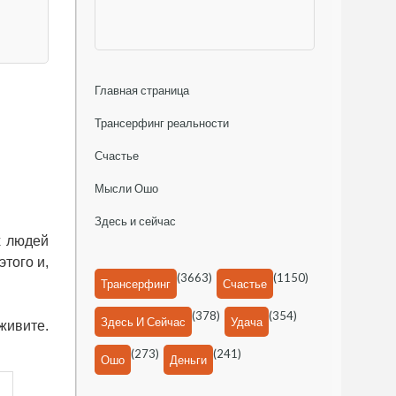
Главная страница
Трансерфинг реальности
Счастье
Мысли Ошо
Здесь и сейчас
х людей
этого и,
(3663)
(1150)
Трансерфинг
Счастье
(378)
(354)
Здесь И Сейчас
Удача
живите.
(273)
(241)
Ошо
Деньги