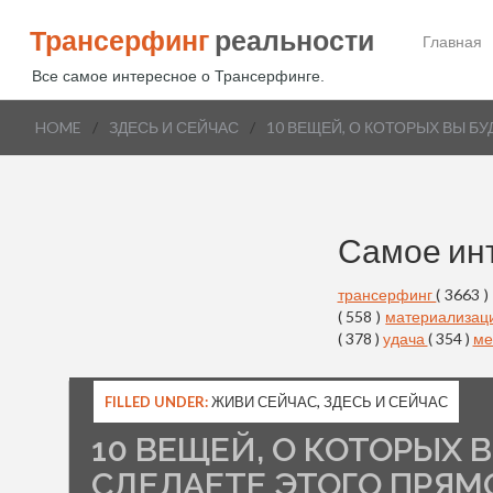
Трансерфинг
реальности
Главная
Все самое интересное о Трансерфинге.
HOME
/
ЗДЕСЬ И СЕЙЧАС
/
10 ВЕЩЕЙ, О КОТОРЫХ ВЫ Б
Самое ин
трансерфинг
( 3663 )
( 558 )
материализац
( 378 )
удача
( 354 )
ме
FILLED UNDER:
ЖИВИ СЕЙЧАС
,
ЗДЕСЬ И СЕЙЧАС
10 ВЕЩЕЙ, О КОТОРЫХ 
СДЕЛАЕТЕ ЭТОГО ПРЯМ