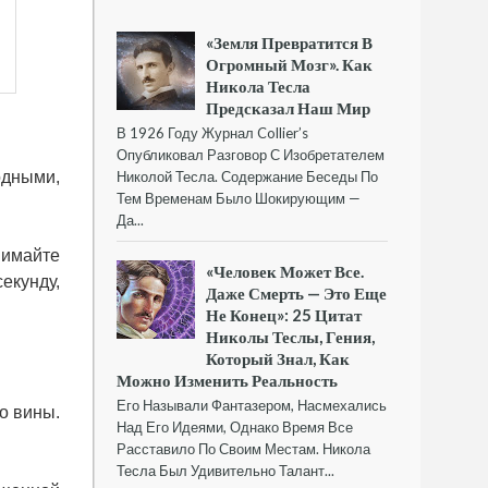
«Земля Превратится В
Огромный Мозг». Как
Никола Тесла
Предсказал Наш Мир
В 1926 Году Журнал Collier’s
Опубликовал Разговор С Изобретателем
одными,
Николой Тесла. Содержание Беседы По
Тем Временам Было Шокирующим —
Да...
инимайте
«Человек Может Все.
екунду,
Даже Смерть — Это Еще
Не Конец»: 25 Цитат
Николы Теслы, Гения,
Который Знал, Как
Можно Изменить Реальность
Его Называли Фантазером, Насмехались
о вины.
Над Его Идеями, Однако Время Все
Расставило По Своим Местам. Никола
Тесла Был Удивительно Талант...