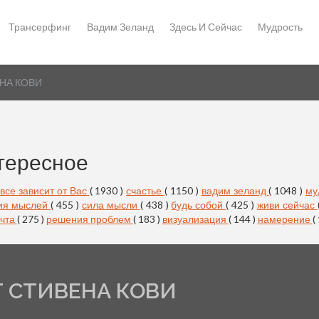
Трансерфинг
Вадим Зеланд
Здесь И Сейчас
Мудрость
НА КОВИ
тересное
все зависит от Вас
( 1930 )
счастье
( 1150 )
вадим зеланд
( 1048 )
му
ия мыслей
( 455 )
сила мысли
( 438 )
будь собой
( 425 )
живи сейчас
чта
( 275 )
решения проблем
( 183 )
визуализация
( 144 )
намерение
(
Т СТИВЕНА КОВИ