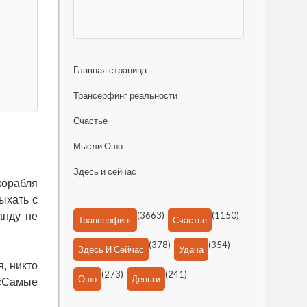
Главная страница
Трансерфинг реальности
Счастье
Мысли Ошо
Здесь и сейчас
корабля
ыхать с
(3663)
(1150)
анду не
Трансерфинг
Счастье
(378)
(354)
Здесь И Сейчас
Удача
, никто
(273)
(241)
Ошо
Деньги
 «Самые