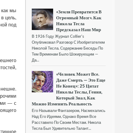
 как мы
«Земля Превратится В
Огромный Мозг». Как
в цель,
Никола Тесла
ной под
Предсказал Наш Мир
В 1926 Году Журнал Collier’s
Опубликовал Разговор С Изобретателем
Николой Тесла. Содержание Беседы По
Тем Временам Было Шокирующим —
Да...
нешнего
тостей,
«Человек Может Все.
Даже Смерть — Это Еще
Не Конец»: 25 Цитат
внешне.
Николы Теслы, Гения,
рочими
Который Знал, Как
ьми — с
Можно Изменить Реальность
тоящего
Его Называли Фантазером, Насмехались
Над Его Идеями, Однако Время Все
Расставило По Своим Местам. Никола
Тесла Был Удивительно Талант...
стинное