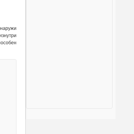
снаружи
изнутри
пособен