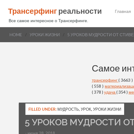
Трансерфинг
реальности
Главная
Все самое интересное о Трансерфинге.
HOME
/
УРОКИ ЖИЗНИ
/
5 УРОКОВ МУДРОСТИ ОТ СТИВЕ
Самое ин
трансерфинг
( 3663 )
( 558 )
материализац
( 378 )
удача
( 354 )
ме
FILLED UNDER:
МУДРОСТЬ
,
УРОК
,
УРОКИ ЖИЗНИ
5 УРОКОВ МУДРОСТИ О
- июня 28, 2018