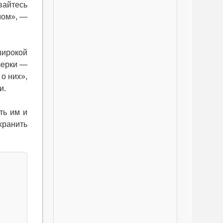
вайтесь
мом», —
широкой
черки —
о них»,
и.
ть им и
хранить