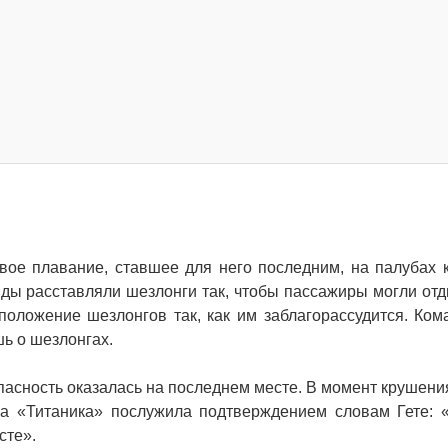
рвое плавание, ставшее для него последним, на палубах 
ды расставляли шезлонги так, чтобы пассажиры могли отд
оложение шезлонгов так, как им заблагорассудится. Ком
шь о шезлонгах.
сность оказалась на последнем месте. В момент крушения
офа «Титаника» послужила подтверждением словам Гете:
сте».