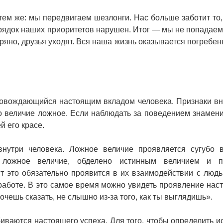
тем же: мы передвигаем шезлонги. Нас больше заботит то,
ядок наших приоритетов нарушен. Итог — мы не попадаем 
еряно, друзья уходят. Вся наша жизнь оказывается погребен
ровождающийся настоящим вкладом человека. Признаки в
о величие ложное. Если наблюдать за поведением знамени
й его красе.
внутри человека. Ложное величие проявляется сугубо 
т ложное величие, обделено истинным величием и п
т это обязательно проявится в их взаимодействии с люд
 работе. В это самое время можно увидеть проявление нас
хочешь сказать, не слышно из-за того, как ты выглядишь».
биваются настоящего успеха. Для того, чтобы определить и