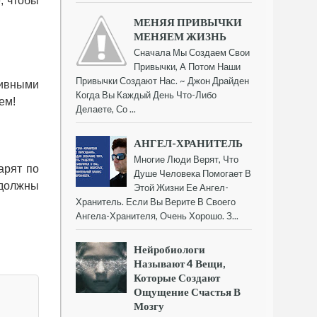
, чтобы
МЕНЯЯ ПРИВЫЧКИ
МЕНЯЕМ ЖИЗНЬ
Сначала Мы Создаем Свои
Привычки, А Потом Наши
Привычки Создают Нас. ~ Джон Драйден
тивными
Когда Вы Каждый День Что-Либо
ем!
Делаете, Со ...
АНГЕЛ-ХРАНИТЕЛЬ
Многие Люди Верят, Что
арят по
Душе Человека Помогает В
 должны
Этой Жизни Ее Ангел-
Хранитель. Если Вы Верите В Своего
Ангела-Хранителя, Очень Хорошо. З...
Нейробиологи
Называют 4 Вещи,
Которые Создают
Ощущение Счастья В
Мозгу