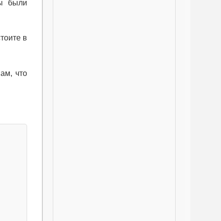
вы были
стоите в
ам, что