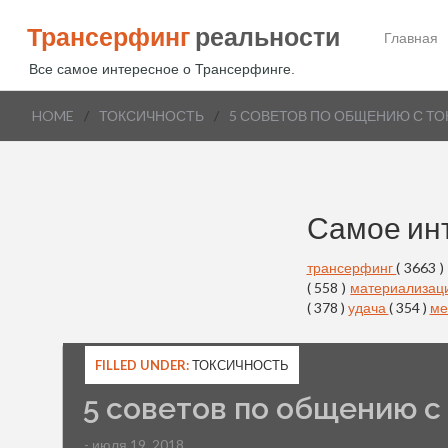
Трансерфинг
реальности
Главная
Все самое интересное о Трансерфинге.
HOME
/
ТОКСИЧНОСТЬ
/
5 СОВЕТОВ ПО ОБЩЕНИЮ С Т
Самое ин
трансерфинг
( 3663 )
( 558 )
материализац
( 378 )
удача
( 354 )
ме
FILLED UNDER:
ТОКСИЧНОСТЬ
5 советов по общению с
- июля 19, 2018