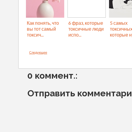
Как понять, что
6 фраз, которые
5 самых
вы тот самый
токсичные люди
токсичных
токсич...
испо...
которые ну
Следующее
0 коммент.:
Отправить комментар