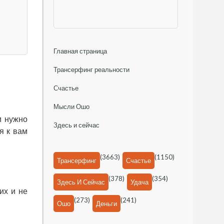
Главная страница
Трансерфинг реальности
Счастье
Мысли Ошо
м нужно
Здесь и сейчас
я к вам
(3663)
(1150)
Трансерфинг
Счастье
(378)
(354)
Здесь И Сейчас
Удача
их и не
(273)
(241)
Ошо
Деньги