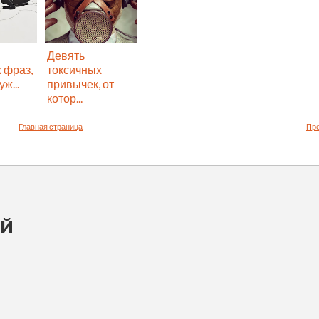
Девять
 фраз,
токсичных
ж...
привычек, от
котор...
Главная страница
Пр
ий