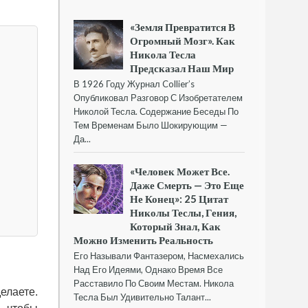
«Земля Превратится В
Огромный Мозг». Как
Никола Тесла
Предсказал Наш Мир
В 1926 Году Журнал Collier’s
Опубликовал Разговор С Изобретателем
Николой Тесла. Содержание Беседы По
Тем Временам Было Шокирующим —
Да...
«Человек Может Все.
Даже Смерть — Это Еще
Не Конец»: 25 Цитат
Николы Теслы, Гения,
Который Знал, Как
Можно Изменить Реальность
Его Называли Фантазером, Насмехались
Над Его Идеями, Однако Время Все
Расставило По Своим Местам. Никола
елаете.
Тесла Был Удивительно Талант...