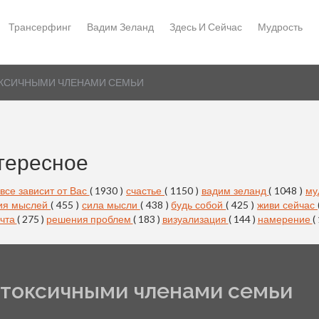
Трансерфинг
Вадим Зеланд
Здесь И Сейчас
Мудрость
ОКСИЧНЫМИ ЧЛЕНАМИ СЕМЬИ
тересное
все зависит от Вас
( 1930 )
счастье
( 1150 )
вадим зеланд
( 1048 )
му
ия мыслей
( 455 )
сила мысли
( 438 )
будь собой
( 425 )
живи сейчас
чта
( 275 )
решения проблем
( 183 )
визуализация
( 144 )
намерение
(
 токсичными членами семьи