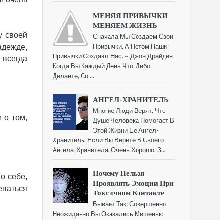
МЕНЯЯ ПРИВЫЧКИ
МЕНЯЕМ ЖИЗНЬ
у своей
Сначала Мы Создаем Свои
Привычки, А Потом Наши
адежде,
Привычки Создают Нас. ~ Джон Драйден
е всегда
Когда Вы Каждый День Что-Либо
Делаете, Со ...
АНГЕЛ-ХРАНИТЕЛЬ
Многие Люди Верят, Что
 о том,
Душе Человека Помогает В
Этой Жизни Ее Ангел-
Хранитель. Если Вы Верите В Своего
Ангела-Хранителя, Очень Хорошо. З...
Почему Нельзя
о себе,
Проявлять Эмоции При
еваться
Токсичном Контакте
Бывает Так: Совершенно
Неожиданно Вы Оказались Мишенью