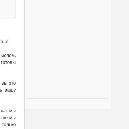
тно!
мыслом,
 готовы
к вы это
ть вашу
 как мы
льше мы
 только