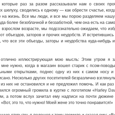
 которые раз за разом рассказывали нам о своих про
х шелуху, сводились к одному — как обрести счастье, когд
бе на жизнь. Все мы люди, и все мы порою разделяем наш
уда более безоблачной и беззаботной, чем она есть на само
о взрослом возрасте, мы подсознательно ожидаем, что из
 от объездов, заторов и прочих неудобств. И встретившись 
что все эти объезды, заторы и неудобства куда-нибудь и
я, отлично иллюстрирующая мою мысль: Этим утром я 
то мне нужно, когда в магазин вошел старик с псом-повод
ьными открытками, поднес одну из них к самом носу и
исано. Несколько других посетителей безразлично взглянули
из них не остановился и не предложил помочь. И как раз 
вился огромный громила в куртке с логотипом «Harley Dav
ми, а потом вслух зачитал ему надписи на почти дюжине
 «Вот, это то, что нужно! Моей жене это точно понравится!»
нную открытку, я подошел к тому громиле и сказал ему: «В