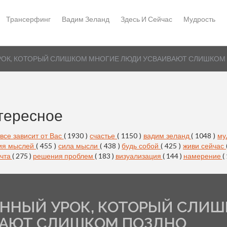
Трансерфинг
Вадим Зеланд
Здесь И Сейчас
Мудрость
РОК, КОТОРЫЙ СЛИШКОМ МНОГИЕ ЛЮДИ УСВАИВАЮТ СЛИШКОМ
тересное
все зависит от Вас
( 1930 )
счастье
( 1150 )
вадим зеланд
( 1048 )
му
ия мыслей
( 455 )
сила мысли
( 438 )
будь собой
( 425 )
живи сейчас
чта
( 275 )
решения проблем
( 183 )
визуализация
( 144 )
намерение
(
ЕННЫЙ УРОК, КОТОРЫЙ СЛИ
ВАЮТ СЛИШКОМ ПОЗДНО