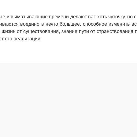
ые и выматывающие времени делают вас хоть чуточку, но с
ливаются воедино в нечто большее, способное изменить в
 жизнь от существования, знание пути от странствования п
т его реализации.