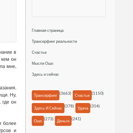
Главная страница
Трансерфинг реальности
чание в
Счастье
 кем он
Мысли Ошо
ала мне,
Здесь и сейчас
азания.
(3663)
(1150)
щи. Ну,
Трансерфинг
Счастье
 где он
(378)
(354)
Здесь И Сейчас
Удача
(273)
(241)
Ошо
Деньги
и более
урсов и