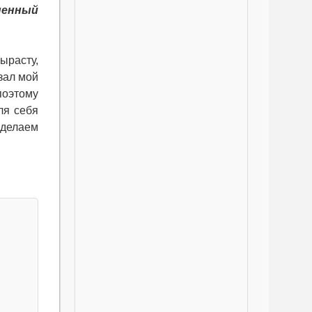
зненный
ырасту,
зал мой
поэтому
ля себя
 делаем