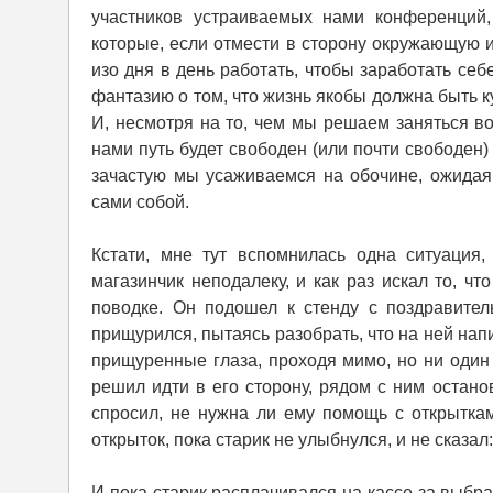
участников устраиваемых нами конференций,
которые, если отмести в сторону окружающую и
изо дня в день работать, чтобы заработать се
фантазию о том, что жизнь якобы должна быть к
И, несмотря на то, чем мы решаем заняться в
нами путь будет свободен (или почти свободен)
зачастую мы усаживаемся на обочине, ожидая, 
сами собой.
Кстати, мне тут вспомнилась одна ситуаци
магазинчик неподалеку, и как раз искал то, ч
поводке. Он подошел к стенду с поздравител
прищурился, пытаясь разобрать, что на ней нап
прищуренные глаза, проходя мимо, но ни один 
решил идти в его сторону, рядом с ним остано
спросил, не нужна ли ему помощь с открытка
открыток, пока старик не улыбнулся, и не сказал:
И пока старик расплачивался на кассе за выбра