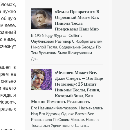
блемах,
«Земля Превратится В
а нужно
Огромный Мозг». Как
у общую
Никола Тесла
м деле.
Предсказал Наш Мир
бранный
В 1926 Году Журнал Collier’s
с ними,
Опубликовал Разговор С Изобретателем
счезнут
Николой Тесла. Содержание Беседы По
Тем Временам Было Шокирующим —
Да...
зашел в
«Человек Может Все.
ырем на
Даже Смерть — Это Еще
 сильно
Не Конец»: 25 Цитат
 на его
Николы Теслы, Гения,
когда я
Который Знал, Как
Можно Изменить Реальность
idson»,
Его Называли Фантазером, Насмехались
 разных
Над Его Идеями, Однако Время Все
Расставило По Своим Местам. Никола
Тесла Был Удивительно Талант...
ы очень