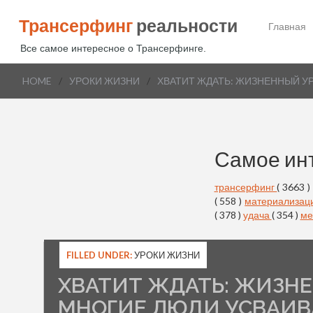
Трансерфинг
реальности
Главная
Все самое интересное о Трансерфинге.
HOME
/
УРОКИ ЖИЗНИ
/
ХВАТИТ ЖДАТЬ: ЖИЗНЕННЫЙ У
Самое ин
трансерфинг
( 3663 )
( 558 )
материализац
( 378 )
удача
( 354 )
ме
FILLED UNDER:
УРОКИ ЖИЗНИ
ХВАТИТ ЖДАТЬ: ЖИЗН
МНОГИЕ ЛЮДИ УСВАИ