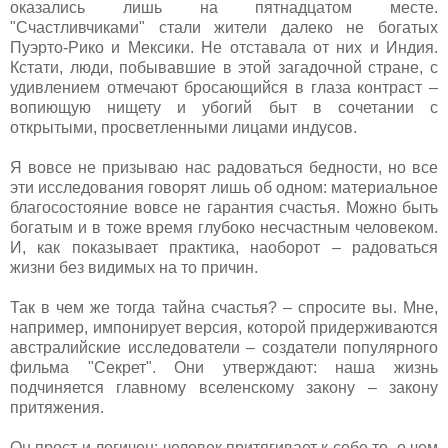
оказались лишь на пятнадцатом месте.
"Счастливчиками" стали жители далеко не богатых
Пуэрто-Рико и Мексики. Не отставала от них и Индия.
Кстати, люди, побывавшие в этой загадочной стране, с
удивлением отмечают бросающийся в глаза контраст –
вопиющую нищету и убогий быт в сочетании с
открытыми, просветленными лицами индусов.
Я вовсе не призываю нас радоваться бедности, но все
эти исследования говорят лишь об одном: материальное
благосостояние вовсе не гарантия счастья. Можно быть
богатым и в тоже время глубоко несчастным человеком.
И, как показывает практика, наоборот – радоваться
жизни без видимых на то причин.
Так в чем же тогда тайна счастья? – спросите вы. Мне,
например, импонирует версия, которой придерживаются
австралийские исследователи – создатели популярного
фильма "Секрет". Они утверждают: наша жизнь
подчиняется главному вселенскому закону – закону
притяжения.
Он прост и логичен: человек притягивает к себе то, о чем