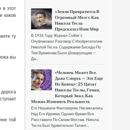
 в этот
«Земля Превратится В
и каков
Огромный Мозг». Как
Никола Тесла
Предсказал Наш Мир
В 1926 Году Журнал Collier’s
вете ту
Опубликовал Разговор С Изобретателем
Николой Тесла. Содержание Беседы По
Тем Временам Было Шокирующим —
пока вы
Да...
«Человек Может Все.
Даже Смерть — Это Еще
Не Конец»: 25 Цитат
Николы Теслы, Гения,
 дорога
Который Знал, Как
ступает
Можно Изменить Реальность
Его Называли Фантазером, Насмехались
Над Его Идеями, Однако Время Все
ине той
Расставило По Своим Местам. Никола
Тесла Был Удивительно Талант...