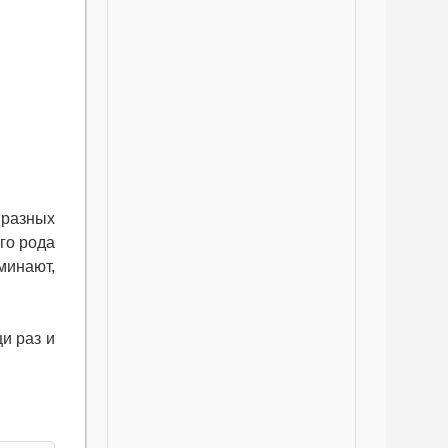
 разных
его рода
минают,
и раз и