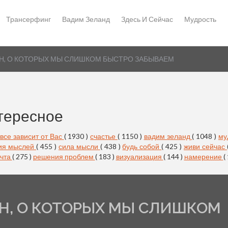
Трансерфинг
Вадим Зеланд
Здесь И Сейчас
Мудрость
Н, О КОТОРЫХ МЫ СЛИШКОМ БЫСТРО ЗАБЫВАЕМ
тересное
все зависит от Вас
( 1930 )
счастье
( 1150 )
вадим зеланд
( 1048 )
му
ия мыслей
( 455 )
сила мысли
( 438 )
будь собой
( 425 )
живи сейчас
чта
( 275 )
решения проблем
( 183 )
визуализация
( 144 )
намерение
(
Н, О КОТОРЫХ МЫ СЛИШКОМ