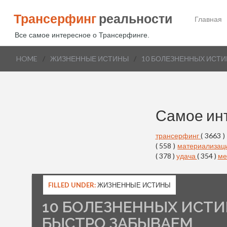
Трансерфинг
реальности
Главная
Все самое интересное о Трансерфинге.
HOME
/
ЖИЗНЕННЫЕ ИСТИНЫ
/
10 БОЛЕЗНЕННЫХ ИСТИ
Самое ин
трансерфинг
( 3663 )
( 558 )
материализац
( 378 )
удача
( 354 )
ме
FILLED UNDER:
ЖИЗНЕННЫЕ ИСТИНЫ
10 БОЛЕЗНЕННЫХ ИСТИ
БЫСТРО ЗАБЫВАЕМ