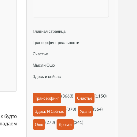
Главная страница
Трансерфинг реальности
Счастье
Мысли Ошо
Здесь и сейчас
(3663)
(1150)
Трансерфинг
Счастье
(378)
(354)
Здесь И Сейчас
Удача
к будто
(273)
(241)
 падаем
Ошо
Деньги