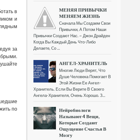
МЕНЯЯ ПРИВЫЧКИ
отать в
МЕНЯЕМ ЖИЗНЬ
ликом и
Сначала Мы Создаем Свои
глядным
Привычки, А Потом Наши
Привычки Создают Нас. ~ Джон Драйден
Когда Вы Каждый День Что-Либо
Делаете, Со ...
едуя за
рабрыми.
АНГЕЛ-ХРАНИТЕЛЬ
лушайте
Многие Люди Верят, Что
Душе Человека Помогает В
Этой Жизни Ее Ангел-
Хранитель. Если Вы Верите В Своего
Ангела-Хранителя, Очень Хорошо. З...
сшедшие
 жить по
Нейробиологи
Называют 4 Вещи,
Которые Создают
Ощущение Счастья В
Мозгу