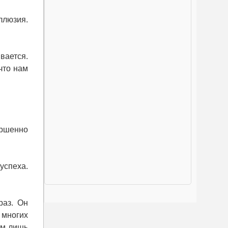
ллюзия.
вается.
что нам
ершенно
успеха.
раз. Он
 многих
им лишь