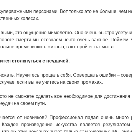
суперважными персонами. Вот только это не больше, чем и
ственных колесах.
живыми, это ощущение мимолетно. Оно очень быстро улетучи
а пороге смерти мы осознаем нечто очень важное. Поймем, 
ольше времени жить жизнью, в которой есть смысл.
ится столкнуться с неудачей.
бежать. Научитесь прощать себя. Совершать ошибки – сов
лучае, если вы не учитесь на своих промахах.
сто не сможете сделать все необходимое для достижения 
еудач на своем пути.
чается от новичков? Профессионал падал очень много 
 Каждое произведение искусства является результатом
, что об этих неудачах знает только сам художник. Мы вид