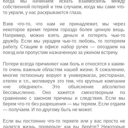
Когда мы начинаем искать взаимосвязь между
собственной потерей и тем случаем, когда мы сами что-
то украли, у нас раскрываются глаза.
Взяв что-то, что нам не принадлежит, мы через
некоторое время теряем гораздо более ценную вещь.
Например, можно взять деньги и потерять чью-то
дружбу. Если мы украдем чью-то любовь, то потеряем
работу. Стащим в офисе набор ручек — опоздаем на
поезд или пропустим назначенную за ужином встречу.
Потери всегда причиняют нам боль и относятся к каким-
то очень важным областям нашей жизни. К сожалению,
многие потихоньку воруют в универмагах, ресторанах,
отелях и т.п., мотивируя это тем, что крупные компании
«не обеднеют». Это объяснение абсолютно
бессмысленно. Оно кажется смехотворным по
сравнению с законом причины и следствия. Если мы
берем что-то без разрешения — мы теряем. Если отдаем
— получаем. И по-другому быть не может.
Если вы постоянно что-то теряете или у вас просто не
ладится жизнь, проверьте: как вы берёте? Некоторые