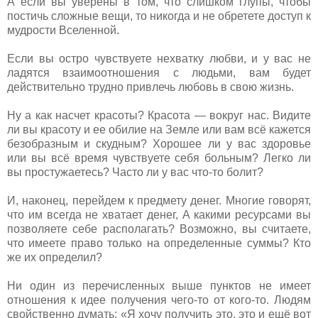
А если вы уверены в том, что слишком глупы, чтобы
постичь сложные вещи, то никогда и не обретете доступ к
мудрости Вселенной.
Если вы остро чувствуете нехватку любви, и у вас не
ладятся взаимоотношения с людьми, вам будет
действительно трудно привлечь любовь в свою жизнь.
Ну а как насчет красоты? Красота — вокруг нас. Видите
ли вы красоту и ее обилие на Земле или вам всё кажется
безобразным и скудным? Хорошее ли у вас здоровье
или вы всё время чувствуете себя больным? Легко ли
вы простужаетесь? Часто ли у вас что-то болит?
И, наконец, перейдем к предмету денег. Многие говорят,
что им всегда не хватает денег, А какими ресурсами вы
позволяете себе располагать? Возможно, вы считаете,
что имеете право только на определенные суммы? Кто
же их определил?
Ни один из перечисленных выше пунктов не имеет
отношения к идее получения чего-то от кого-то. Людям
свойственно думать: «Я хочу получить это, это и ещё вот